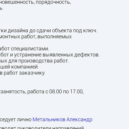
вновешенность, порядочность,
ь.
тки дизайна до сдачи объекта под ключ.
емонтных работ, выполняемых
абот специалистами.
бот и устранение выявленных дефектов.
ых для производства работ.
ющей компанией.
 работ заказчику.
анятость, работа с 08.00 по 17.00,
седует лично
Метальников Александр
роводят руководители направлений.